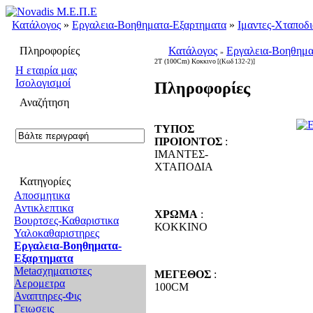
Κατάλογος
»
Εργαλεια-Βοηθηματα-Εξαρτηματα
»
Ιμαντες-Χταποδι
Πληροφορίες
Κατάλογος
Εργαλεια-Βοηθημα
»
2Τ (100Cm) Κοκκινο
[(Κωδ 132-2)]
H εταιρία μας
Ισολογισμοί
Πληροφορίες
Αναζήτηση
ΤΥΠΟΣ
ΠΡΟΙΟΝΤΟΣ
:
ΙΜΑΝΤΕΣ-
ΧΤΑΠΟΔΙΑ
Κατηγορίες
Αποσμητικα
Αντικλεπτικα
ΧΡΩΜΑ
:
Βουρτσες-Καθαριστικα
ΚΟΚΚΙΝΟ
Υαλοκαθαριστηρες
Εργαλεια-Βοηθηματα-
Εξαρτηματα
Metaσχηματιστες
ΜΕΓΕΘΟΣ
:
Αερομετρα
100CM
Αναπτηρες-Φις
Γειωσεις