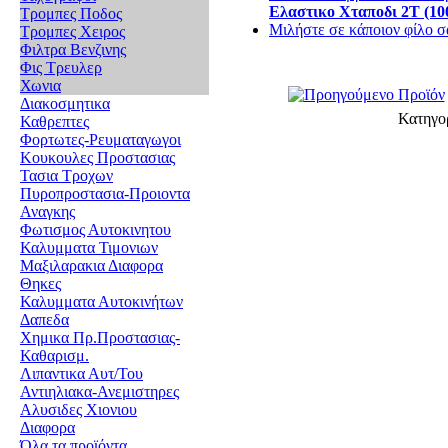
Ελαστικο Χταποδι 2Τ (1
Τρομπες Ποδος
Μιλήστε σε κάποιον φίλο σα
Τρομπες Χειρος
Φιλτρα Βενζινης
Φις Τρευλερ
Χωνια
Διακοσμητικα
Κατηγο
Καθρεπτες
Φορτωτες-Ρευματαγωγοι
Κουκουλες Προστασιας
Τασια Τροχων
Πυροπροστασια-Προιοντα
Αναγκης
Φωτισμος Αυτοκινητου
Καλυμματα Τιμονιων
Μαξιλαρακια Διαφορα
Θηκες
Καλυμματα Αυτοκινήτων
Δαπεδα
Χημικα Πρ.Προστασιας-
Καθαρισμ.
Λιπαντικα Αυτ/Του
Αντιηλιακα-Ανεμιστηρες
Αλυσιδες Χιονιου
Διαφορα
Όλα τα προϊόντα