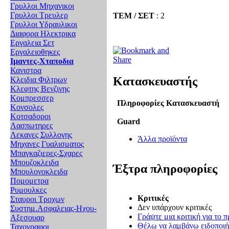
Γρυλλοι Μηχανικοι
Γρυλλοι Τρευλερ
ΤΕΜ / ΣΕΤ
: 2
Γρυλλοι Υδραυλικοι
Διαφορα Ηλεκτρικα
Εργαλεια Σετ
Εργαλειοθηκες
Ιμαντες-Χταποδια
Κανιστρα
Κατασκευαστής
Κλειδια Φιλτρων
Κλεφτης Βενζινης
Κομπρεσσερ
Πληροφορίες Κατασκευαστή
Κονσολες
Κοτσαδοροι
Guard
Λασπωτηρες
Λεκανες Συλλογης
Άλλα προϊόντα
Μηχανες Γυαλισματος
Μπαγκαζιερες-Σχαρες
Μπουζοκλειδα
Έξτρα πληροφορίες
Μπουλονοκλειδα
Πομομετρα
Ρυμουλκες
Κριτικές
Σταυροι Τροχων
Δεν υπάρχουν κριτικές
Συστημ.Ασφαλειας-Ηχου-
Γράψτε μια κριτική για το π
Αξεσουαρ
Θέλω να λαμβάνω ειδοποιήσ
Ταχογραφοι