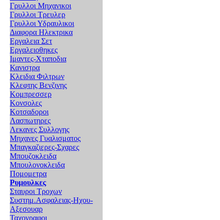
Γρυλλοι Μηχανικοι
Γρυλλοι Τρευλερ
Γρυλλοι Υδραυλικοι
Διαφορα Ηλεκτρικα
Εργαλεια Σετ
Εργαλειοθηκες
Ιμαντες-Χταποδια
Κανιστρα
Κλειδια Φιλτρων
Κλεφτης Βενζινης
Κομπρεσσερ
Κονσολες
Κοτσαδοροι
Λασπωτηρες
Λεκανες Συλλογης
Μηχανες Γυαλισματος
Μπαγκαζιερες-Σχαρες
Μπουζοκλειδα
Μπουλονοκλειδα
Πομομετρα
Ρυμουλκες
Σταυροι Τροχων
Συστημ.Ασφαλειας-Ηχου-
Αξεσουαρ
Ταχογραφοι