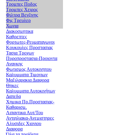
Τρομπες Ποδος
Τρομπες Χειρος
Φιλτρα Βενζινης
Φις Τρευλερ
Χωνια
Διακοσμητικα
Καθρεπτες
Φορτωτες-Ρευματαγωγοι
Κουκουλες Προστασιας
Τασια Τροχων
Πυροπροστασια-Προιοντα
Αναγκης
Φωτισμος Αυτοκινητου
Καλυμματα Τιμονιων
Μαξιλαρακια Διαφορα
Θηκες
Καλυμματα Αυτοκινήτων
Δαπεδα
Χημικα Πρ.Προστασιας-
Καθαρισμ.
Λιπαντικα Αυτ/Του
Αντιηλιακα-Ανεμιστηρες
Αλυσιδες Χιονιου
Διαφορα
Όλα τα προϊόντα