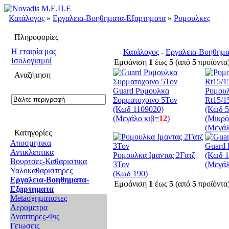
Κατάλογος
»
Εργαλεια-Βοηθηματα-Εξαρτηματα
»
Ρυμουλκες
Πληροφορίες
H εταιρία μας
Κατάλογος
Εργαλεια-Βοηθημα
»
Ισολογισμοί
Εμφάνιση
1
έως
5
(από
5
προϊόντα
Αναζήτηση
Guard Ρυμουλκα
Ρυμουλ
Συρματοχοινο 5Τον
Rt15/1
(Κωδ 1109020)
(Κωδ 5
(Μεγάλο κιβ=
12
)
(Μικρό
(Μεγάλ
Κατηγορίες
Αποσμητικα
Guard 
Αντικλεπτικα
Ρυμουλκα Ιμαντας 2Γατζ
(Κωδ 1
Βουρτσες-Καθαριστικα
3Τον
(Μεγάλ
Υαλοκαθαριστηρες
(Κωδ 190)
Εργαλεια-Βοηθηματα-
Εμφάνιση
1
έως
5
(από
5
προϊόντα
Εξαρτηματα
Metaσχηματιστες
Αερομετρα
Αναπτηρες-Φις
Γειωσεις