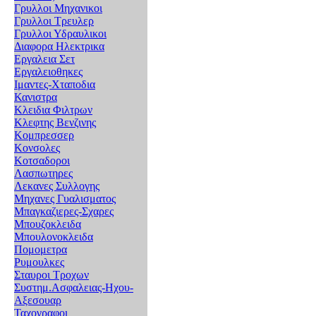
Γρυλλοι Μηχανικοι
Γρυλλοι Τρευλερ
Γρυλλοι Υδραυλικοι
Διαφορα Ηλεκτρικα
Εργαλεια Σετ
Εργαλειοθηκες
Ιμαντες-Χταποδια
Κανιστρα
Κλειδια Φιλτρων
Κλεφτης Βενζινης
Κομπρεσσερ
Κονσολες
Κοτσαδοροι
Λασπωτηρες
Λεκανες Συλλογης
Μηχανες Γυαλισματος
Μπαγκαζιερες-Σχαρες
Μπουζοκλειδα
Μπουλονοκλειδα
Πομομετρα
Ρυμουλκες
Σταυροι Τροχων
Συστημ.Ασφαλειας-Ηχου-
Αξεσουαρ
Ταχογραφοι