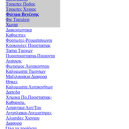
Τρομπες Ποδος
Τρομπες Χειρος
Φιλτρα Βενζινης
Φις Τρευλερ
Χωνια
Διακοσμητικα
Καθρεπτες
Φορτωτες-Ρευματαγωγοι
Κουκουλες Προστασιας
Τασια Τροχων
Πυροπροστασια-Προιοντα
Αναγκης
Φωτισμος Αυτοκινητου
Καλυμματα Τιμονιων
Μαξιλαρακια Διαφορα
Θηκες
Καλυμματα Αυτοκινήτων
Δαπεδα
Χημικα Πρ.Προστασιας-
Καθαρισμ.
Λιπαντικα Αυτ/Του
Αντιηλιακα-Ανεμιστηρες
Αλυσιδες Χιονιου
Διαφορα
Όλα τα προϊόντα