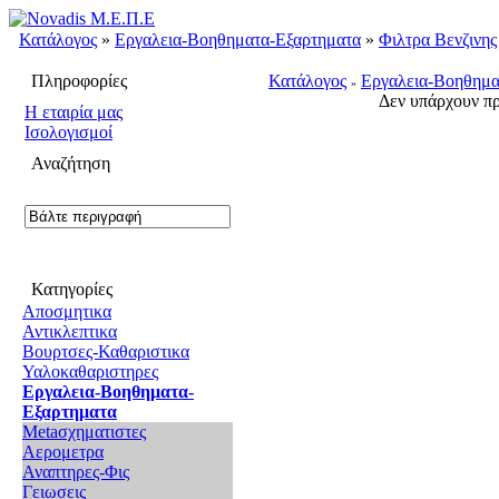
Κατάλογος
»
Εργαλεια-Βοηθηματα-Εξαρτηματα
»
Φιλτρα Βενζινης
Πληροφορίες
Κατάλογος
Εργαλεια-Βοηθημα
»
Δεν υπάρχουν πρ
H εταιρία μας
Ισολογισμοί
Αναζήτηση
Κατηγορίες
Αποσμητικα
Αντικλεπτικα
Βουρτσες-Καθαριστικα
Υαλοκαθαριστηρες
Εργαλεια-Βοηθηματα-
Εξαρτηματα
Metaσχηματιστες
Αερομετρα
Αναπτηρες-Φις
Γειωσεις