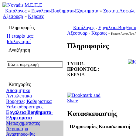
Κατάλογος
»
Εργαλεια-Βοηθηματα-Εξαρτηματα
»
Συστημ.Ασφαλει
Αξεσουαρ
»
Κεραιες
Πληροφορίες
Κατάλογος
Εργαλεια-Βοηθημα
»
Αξεσουαρ
Κεραιες
»
»
Κεραια Αυτοκ/Του 
H εταιρία μας
Ισολογισμοί
Πληροφορίες
Αναζήτηση
ΤΥΠΟΣ
ΠΡΟΙΟΝΤΟΣ
:
ΚΕΡΑΙΑ
Κατηγορίες
Αποσμητικα
Αντικλεπτικα
Βουρτσες-Καθαριστικα
Υαλοκαθαριστηρες
Κατασκευαστής
Εργαλεια-Βοηθηματα-
Εξαρτηματα
Metaσχηματιστες
Πληροφορίες Κατασκευαστή
Αερομετρα
Αναπτηρες-Φις