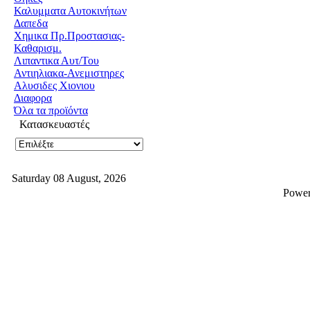
Καλυμματα Αυτοκινήτων
Δαπεδα
Χημικα Πρ.Προστασιας-
Καθαρισμ.
Λιπαντικα Αυτ/Του
Αντιηλιακα-Ανεμιστηρες
Αλυσιδες Χιονιου
Διαφορα
Όλα τα προϊόντα
Κατασκευαστές
Saturday 08 August, 2026
Powe