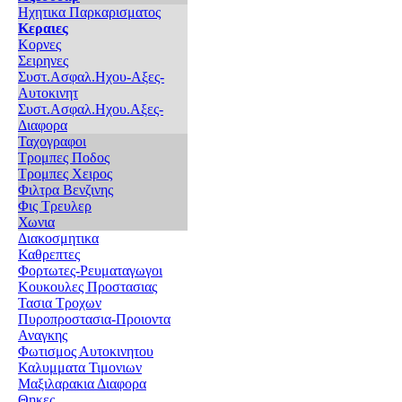
Ηχητικα Παρκαρισματος
Κεραιες
Κορνες
Σειρηνες
Συστ.Ασφαλ.Ηχου-Αξες-
Αυτοκινητ
Συστ.Ασφαλ.Ηχου.Αξες-
Διαφορα
Ταχογραφοι
Τρομπες Ποδος
Τρομπες Χειρος
Φιλτρα Βενζινης
Φις Τρευλερ
Χωνια
Διακοσμητικα
Καθρεπτες
Φορτωτες-Ρευματαγωγοι
Κουκουλες Προστασιας
Τασια Τροχων
Πυροπροστασια-Προιοντα
Αναγκης
Φωτισμος Αυτοκινητου
Καλυμματα Τιμονιων
Μαξιλαρακια Διαφορα
Θηκες