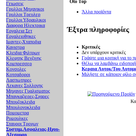
Oto Top
Γειωσεις
Γρυλλοι Μηχανικοι
Άλλα προϊόντα
Γρυλλοι Τρευλερ
Γρυλλοι Υδραυλικοι
Διαφορα Ηλεκτρικα
Έξτρα πληροφορίες
Εργαλεια Σετ
Εργαλειοθηκες
Ιμαντες-Χταποδια
Κριτικές
Κανιστρα
Δεν υπάρχουν κριτικές
Κλειδια Φιλτρων
Γράψτε μια κριτική για το π
Κλεφτης Βενζινης
Θέλω να λαμβάνω ειδοποιήσ
Κομπρεσσερ
Κεραια Αυτοκ/Του Αυτομ
Κονσολες
Μιλήστε σε κάποιον φίλο σα
Κοτσαδοροι
Λασπωτηρες
Λεκανες Συλλογης
Μηχανες Γυαλισματος
Μπαγκαζιερες-Σχαρες
Κα
Μπουζοκλειδα
Μπουλονοκλειδα
Πομομετρα
Ρυμουλκες
Σταυροι Τροχων
Συστημ.Ασφαλειας-Ηχου-
Αξεσουαρ