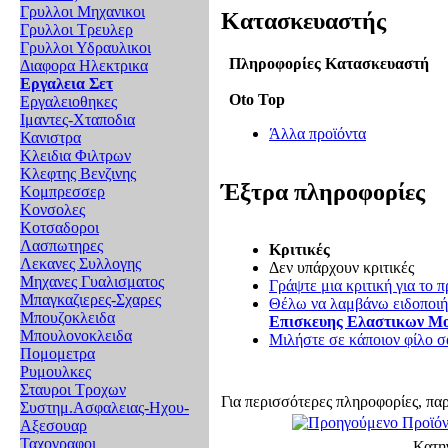
Γρυλλοι Μηχανικοι
Κατασκευαστής
Γρυλλοι Τρευλερ
Γρυλλοι Υδραυλικοι
Πληροφορίες Κατασκευαστή
Διαφορα Ηλεκτρικα
Εργαλεια Σετ
Oto Top
Εργαλειοθηκες
Ιμαντες-Χταποδια
Άλλα προϊόντα
Κανιστρα
Κλειδια Φιλτρων
Κλεφτης Βενζινης
Έξτρα πληροφορίες
Κομπρεσσερ
Κονσολες
Κοτσαδοροι
Λασπωτηρες
Κριτικές
Λεκανες Συλλογης
Δεν υπάρχουν κριτικές
Μηχανες Γυαλισματος
Γράψτε μια κριτική για το π
Μπαγκαζιερες-Σχαρες
Θέλω να λαμβάνω ειδοποιήσ
Μπουζοκλειδα
Επισκευης Ελαστικων Μ
Μπουλονοκλειδα
Μιλήστε σε κάποιον φίλο σα
Πομομετρα
Ρυμουλκες
Σταυροι Τροχων
Για περισσότερες πληροφορίες, πα
Συστημ.Ασφαλειας-Ηχου-
Αξεσουαρ
Ταχογραφοι
Κατη