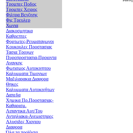
Τρομπες Ποδος
Τρομπες Χειρος
Φιλτρα Βενζινης
Φις Τρευλερ
Χωνια
Διακοσμητικα
Καθρεπτες
Φορτωτες-Ρευματαγωγοι
Κουκουλες Προστασιας
Τασια Τροχων
Πυροπροστασια-Προιοντα
Αναγκης
Φωτισμος Αυτοκινητου
Καλυμματα Τιμονιων
Μαξιλαρακια Διαφορα
Θηκες
Καλυμματα Αυτοκινήτων
Δαπεδα
Χημικα Πρ.Προστασιας-
Καθαρισμ.
Λιπαντικα Αυτ/Του
Αντιηλιακα-Ανεμιστηρες
Αλυσιδες Χιονιου
Διαφορα
Όλα τα προϊόντα