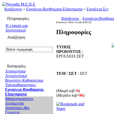
Κατάλογος
»
Εργαλεια-Βοηθηματα-Εξαρτηματα
»
Εργαλεια Σετ
Πληροφορίες
Κατάλογος
Εργαλεια-Βοηθημα
»
Ελαστικων Μοτο Οτ
[(Κωδ 8915)]
H εταιρία μας
Ισολογισμοί
Πληροφορίες
Αναζήτηση
ΤΥΠΟΣ
ΠΡΟΙΟΝΤΟΣ
:
ΕΡΓΑΛΕΙΑ ΣΕΤ
Κατηγορίες
Αποσμητικα
ΤΕΜ / ΣΕΤ
: ΣΕΤ
Αντικλεπτικα
Βουρτσες-Καθαριστικα
Υαλοκαθαριστηρες
Εργαλεια-Βοηθηματα-
(Μικρό κιβ=
6
)
Εξαρτηματα
(Μεγάλο κιβ=
96
)
Metaσχηματιστες
Αερομετρα
Αναπτηρες-Φις
Γειωσεις