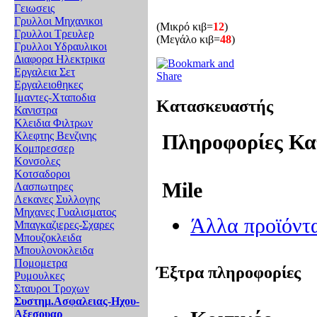
Γειωσεις
Γρυλλοι Μηχανικοι
(Μικρό κιβ=
12
)
Γρυλλοι Τρευλερ
(Μεγάλο κιβ=
48
)
Γρυλλοι Υδραυλικοι
Διαφορα Ηλεκτρικα
Εργαλεια Σετ
Εργαλειοθηκες
Ιμαντες-Χταποδια
Κατασκευαστής
Κανιστρα
Κλειδια Φιλτρων
Κλεφτης Βενζινης
Πληροφορίες Κα
Κομπρεσσερ
Κονσολες
Κοτσαδοροι
Mile
Λασπωτηρες
Λεκανες Συλλογης
Μηχανες Γυαλισματος
Άλλα προϊόντ
Μπαγκαζιερες-Σχαρες
Μπουζοκλειδα
Μπουλονοκλειδα
Πομομετρα
Έξτρα πληροφορίες
Ρυμουλκες
Σταυροι Τροχων
Συστημ.Ασφαλειας-Ηχου-
Αξεσουαρ