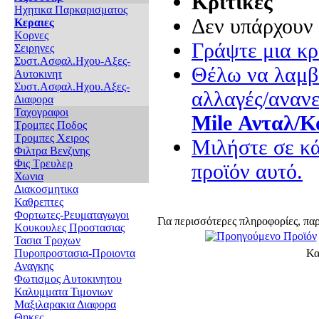
Κριτικές
Ηχητικα Παρκαρισματος
Δεν υπάρχουν 
Κεραιες
Κορνες
Γράψτε μια κρι
Σειρηνες
Συστ.Ασφαλ.Ηχου-Αξες-
Θέλω να λαμβά
Αυτοκινητ
Συστ.Ασφαλ.Ηχου.Αξες-
αλλαγές/ανανε
Διαφορα
Ταχογραφοι
Mile Ανταλ/Κ
Τρομπες Ποδος
Τρομπες Χειρος
Μιλήστε σε κά
Φιλτρα Βενζινης
Φις Τρευλερ
προϊόν αυτό.
Χωνια
Διακοσμητικα
Καθρεπτες
Φορτωτες-Ρευματαγωγοι
Για περισσότερες πληροφορίες, πα
Κουκουλες Προστασιας
Τασια Τροχων
Πυροπροστασια-Προιοντα
Κα
Αναγκης
Φωτισμος Αυτοκινητου
Καλυμματα Τιμονιων
Μαξιλαρακια Διαφορα
Θηκες