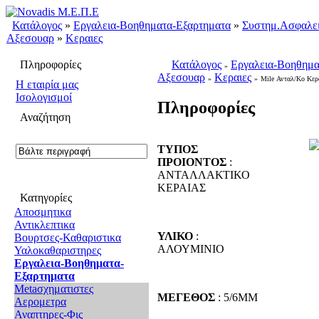
Κατάλογος
»
Εργαλεια-Βοηθηματα-Εξαρτηματα
»
Συστημ.Ασφαλει
Αξεσουαρ
»
Κεραιες
Πληροφορίες
Κατάλογος
Εργαλεια-Βοηθημα
»
Αξεσουαρ
Κεραιες
»
»
Mile Ανταλ/Κο Κερ
H εταιρία μας
Ισολογισμοί
Πληροφορίες
Αναζήτηση
ΤΥΠΟΣ
ΠΡΟΙΟΝΤΟΣ
:
ΑΝΤΑΛΛΑΚΤΙΚΟ
ΚΕΡΑΙΑΣ
Κατηγορίες
Αποσμητικα
Αντικλεπτικα
ΥΛΙΚΟ
:
Βουρτσες-Καθαριστικα
ΑΛΟΥΜΙΝΙΟ
Υαλοκαθαριστηρες
Εργαλεια-Βοηθηματα-
Εξαρτηματα
Metaσχηματιστες
ΜΕΓΕΘΟΣ
: 5/6ΜΜ
Αερομετρα
Αναπτηρες-Φις