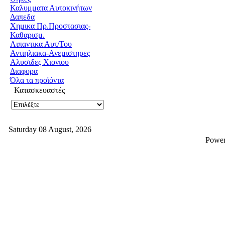
Καλυμματα Αυτοκινήτων
Δαπεδα
Χημικα Πρ.Προστασιας-
Καθαρισμ.
Λιπαντικα Αυτ/Του
Αντιηλιακα-Ανεμιστηρες
Αλυσιδες Χιονιου
Διαφορα
Όλα τα προϊόντα
Κατασκευαστές
Saturday 08 August, 2026
Powe