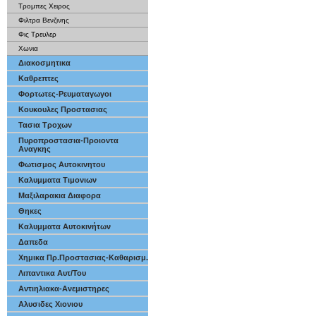
Τρομπες Χειρος
Φιλτρα Βενζινης
Φις Τρευλερ
Χωνια
Διακοσμητικα
Καθρεπτες
Φορτωτες-Ρευματαγωγοι
Κουκουλες Προστασιας
Τασια Τροχων
Πυροπροστασια-Προιοντα
Αναγκης
Φωτισμος Αυτοκινητου
Καλυμματα Τιμονιων
Μαξιλαρακια Διαφορα
Θηκες
Καλυμματα Αυτοκινήτων
Δαπεδα
Χημικα Πρ.Προστασιας-Καθαρισμ.
Λιπαντικα Αυτ/Του
Αντιηλιακα-Ανεμιστηρες
Αλυσιδες Χιονιου