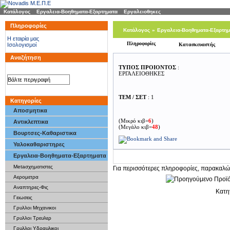
Κατάλογος
»
Εργαλεια-Βοηθηματα-Εξαρτηματα
»
Εργαλειοθηκες
Πληροφορίες
Κατάλογος
»
Εργαλεια-Βοηθηματα-Εξαρτημ
H εταιρία μας
Πληροφορίες
Ισολογισμοί
Κατασκευαστής
Βτ-100
[(Κωδ 3286)]
Αναζήτηση
ΤΥΠΟΣ ΠΡΟΙΟΝΤΟΣ
:
ΕΡΓΑΛΕΙΟΘΗΚΕΣ
ΤΕΜ / ΣΕΤ
: 1
Κατηγορίες
Αποσμητικα
(Μικρό κιβ=
6
)
Αντικλεπτικα
(Μεγάλο κιβ=
48
)
Βουρτσες-Καθαριστικα
Υαλοκαθαριστηρες
Εργαλεια-Βοηθηματα-Εξαρτηματα
Metaσχηματιστες
Για περισσότερες πληροφορίες, παρακαλώ
Αερομετρα
Αναπτηρες-Φις
Κατη
Γειωσεις
Γρυλλοι Μηχανικοι
Γρυλλοι Τρευλερ
Γρυλλοι Υδραυλικοι