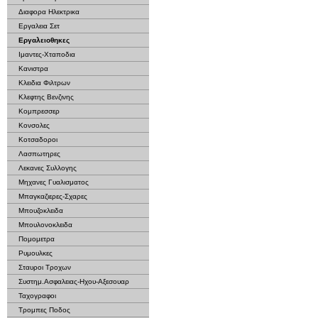
Διαφορα Ηλεκτρικα
Εργαλεια Σετ
Εργαλειοθηκες
Ιμαντες-Χταποδια
Κανιστρα
Κλειδια Φιλτρων
Κλεφτης Βενζινης
Κομπρεσσερ
Κονσολες
Κοτσαδοροι
Λασπωτηρες
Λεκανες Συλλογης
Μηχανες Γυαλισματος
Μπαγκαζιερες-Σχαρες
Μπουζοκλειδα
Μπουλονοκλειδα
Πομομετρα
Ρυμουλκες
Σταυροι Τροχων
Συστημ.Ασφαλειας-Ηχου-Αξεσουαρ
Ταχογραφοι
Τρομπες Ποδος