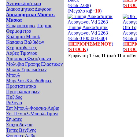
Αντανακλαστικαα
(Κωδ 2238)
(
STO
Διακοσμητικα Διαφορα
(Μεγάλο κιβ=
10
)
Διακοσμητικα Μασπιε-
Μασκα
Επικρουστηρες Πορτας
Tuning Διακοσμητικ
Oto To
Θερμομετρα
Αεραγωγοι Vd 2263
Αεραγ
Καλυμμα Μπουλ
(Κωδ 0100-003340)
(Κωδ 4
Καπακια Βαλβιδων
(
ΠΕΡΙΟΡΙΣΜΕΝΟΥ
)
(
ΠΕΡ
Κερματοδεκτες
(
STOCK
)
(
STO
Λαβες Τιμονιου
Εμφάνιση
1
έως
11
(από
11
προϊόν
Λαμπακια Φωτιζομενα
Μολυβια Γραφης Ελαστικων
Μπλοκ Σημειωσεων
Μπουλ
Μπρελοκ-Κλειδοθηκες
Προστατευτικα
Προφυλακτηρων
Πυξιδες
Ρολογια
Σετ Μπουλ-Φουσκα-Λεβιε
Σετ Πενταλ-Μπουλ-Τιμονι
Σημαιες
Σταχτοδοχεια
Ταπες Βενζινης
Φουσκες Λεβιε