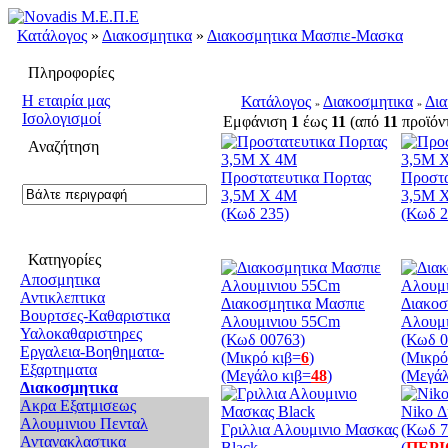
Κατάλογος
»
Διακοσμητικα
»
Διακοσμητικα Μασπιε-Μασκα
Πληροφορίες
H εταιρία μας
Κατάλογος
Διακοσμητικα
Δι
»
»
Ισολογισμοί
Εμφάνιση
1
έως
11
(από
11
προϊόν
Αναζήτηση
Προστατευτικα Πορτας
Προστα
3,5M X 4M
3,5M 
(Κωδ 235)
(Κωδ 2
Κατηγορίες
Αποσμητικα
Αντικλεπτικα
Διακοσμητικα Μασπιε
Διακοσ
Βουρτσες-Καθαριστικα
Αλουμινιου 55Cm
Αλουμ
Υαλοκαθαριστηρες
(Κωδ 00763)
(Κωδ 0
Εργαλεια-Βοηθηματα-
(Μικρό κιβ=
6
)
(Μικρό
Εξαρτηματα
(Μεγάλο κιβ=
48
)
(Μεγάλ
Διακοσμητικα
Ακρα Εξατμισεως
Niko Δ
Αλουμινιου Πενταλ
Γριλλια Αλουμινιο Μασκας
(Κωδ 7
Αντανακλαστικα
Black
(
ΠΕΡ