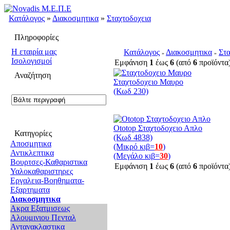
Κατάλογος
»
Διακοσμητικα
»
Σταχτοδοχεια
Πληροφορίες
H εταιρία μας
Κατάλογος
Διακοσμητικα
Στα
»
»
Ισολογισμοί
Εμφάνιση
1
έως
6
(από
6
προϊόντα
Αναζήτηση
Σταχτοδοχειο Μαυρο
(Κωδ 230)
Ototop Σταχτοδοχειο Απλο
Κατηγορίες
(Κωδ 4838)
Αποσμητικα
(Μικρό κιβ=
10
)
Αντικλεπτικα
(Μεγάλο κιβ=
30
)
Βουρτσες-Καθαριστικα
Εμφάνιση
1
έως
6
(από
6
προϊόντα
Υαλοκαθαριστηρες
Εργαλεια-Βοηθηματα-
Εξαρτηματα
Διακοσμητικα
Ακρα Εξατμισεως
Αλουμινιου Πενταλ
Αντανακλαστικα