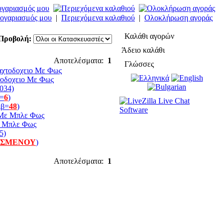
ογαριασμός μου
|
Περιεχόμενα καλαθιού
|
Ολοκλήρωση αγοράς
Καλάθι αγορών
Προβολή:
Άδειο καλάθι
Αποτελέσματα:
1
Γλώσσες
τοδοχειο Με Φως
034)
β=
6
)
ιβ=
48
)
ε Μπλε Φως
5)
ΙΣΜΕΝΟΥ
)
Αποτελέσματα:
1