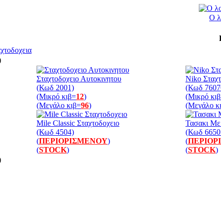
Ο λ
χτοδοχεια
)
Σταχτοδοχειο Αυτοκινητου
Niko Σταχ
(Κωδ 2001)
(Κωδ 7607
(Μικρό κιβ=
12
)
(Μικρό κι
(Μεγάλο κιβ=
96
)
(Μεγάλο κ
Mile Classic Σταχτοδοχειο
Τασακι Μ
(Κωδ 4504)
(Κωδ 6650
(
ΠΕΡΙΟΡΙΣΜΕΝΟΥ
)
(
ΠΕΡΙΟΡ
(
STOCK
)
(
STOCK
)
)