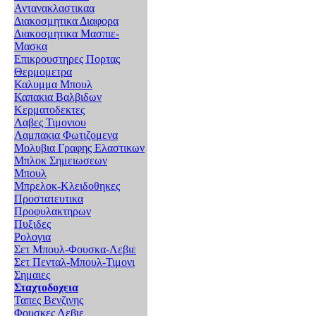
Αντανακλαστικαα
Διακοσμητικα Διαφορα
Διακοσμητικα Μασπιε-
Μασκα
Επικρουστηρες Πορτας
Θερμομετρα
Καλυμμα Μπουλ
Καπακια Βαλβιδων
Κερματοδεκτες
Λαβες Τιμονιου
Λαμπακια Φωτιζομενα
Μολυβια Γραφης Ελαστικων
Μπλοκ Σημειωσεων
Μπουλ
Μπρελοκ-Κλειδοθηκες
Προστατευτικα
Προφυλακτηρων
Πυξιδες
Ρολογια
Σετ Μπουλ-Φουσκα-Λεβιε
Σετ Πενταλ-Μπουλ-Τιμονι
Σημαιες
Σταχτοδοχεια
Ταπες Βενζινης
Φουσκες Λεβιε