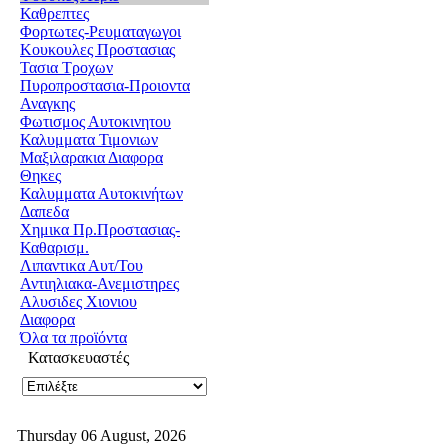
Καθρεπτες
Φορτωτες-Ρευματαγωγοι
Κουκουλες Προστασιας
Τασια Τροχων
Πυροπροστασια-Προιοντα
Αναγκης
Φωτισμος Αυτοκινητου
Καλυμματα Τιμονιων
Μαξιλαρακια Διαφορα
Θηκες
Καλυμματα Αυτοκινήτων
Δαπεδα
Χημικα Πρ.Προστασιας-
Καθαρισμ.
Λιπαντικα Αυτ/Του
Αντιηλιακα-Ανεμιστηρες
Αλυσιδες Χιονιου
Διαφορα
Όλα τα προϊόντα
Κατασκευαστές
Thursday 06 August, 2026