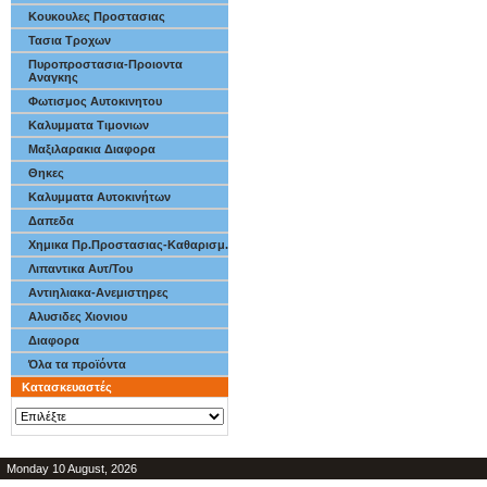
Κουκουλες Προστασιας
Τασια Τροχων
Πυροπροστασια-Προιοντα
Αναγκης
Φωτισμος Αυτοκινητου
Καλυμματα Τιμονιων
Μαξιλαρακια Διαφορα
Θηκες
Καλυμματα Αυτοκινήτων
Δαπεδα
Χημικα Πρ.Προστασιας-Καθαρισμ.
Λιπαντικα Αυτ/Του
Αντιηλιακα-Ανεμιστηρες
Αλυσιδες Χιονιου
Διαφορα
Όλα τα προϊόντα
Κατασκευαστές
Monday 10 August, 2026