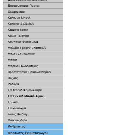
Επικρουστηρες Πορτας
Θερμομετρα
Καλυμμα Μπουλ
Καπακια Βαλβιδων
Κερματοδεκτες
Λαβες Τιμονιου
Λαμπακια Φωτιζομενα
Μολυβια Γραφης Ελαστικων
Μπλοκ Σημειωσεων
Μπουλ
Μπρελοκ-Κλειδοθηκες
Προστατευτικα Προφυλακτηρων
Πυξιδες
Ρολογια
Σετ Μπουλ-Φουσκα-Λεβιε
Σετ Πενταλ-Μπουλ-Τιμονι
Σημαιες
Σταχτοδοχεια
Ταπες Βενζινης
Φουσκες Λεβιε
Καθρεπτες
Φορτωτες-Ρευματαγωγοι