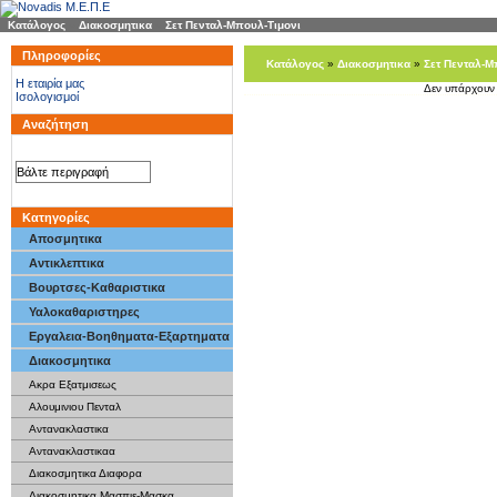
Κατάλογος
»
Διακοσμητικα
»
Σετ Πενταλ-Μπουλ-Τιμονι
Πληροφορίες
Κατάλογος
»
Διακοσμητικα
»
Σετ Πενταλ-Μ
H εταιρία μας
Δεν υπάρχουν 
Ισολογισμοί
Αναζήτηση
Κατηγορίες
Αποσμητικα
Αντικλεπτικα
Βουρτσες-Καθαριστικα
Υαλοκαθαριστηρες
Εργαλεια-Βοηθηματα-Εξαρτηματα
Διακοσμητικα
Ακρα Εξατμισεως
Αλουμινιου Πενταλ
Αντανακλαστικα
Αντανακλαστικαα
Διακοσμητικα Διαφορα
Διακοσμητικα Μασπιε-Μασκα