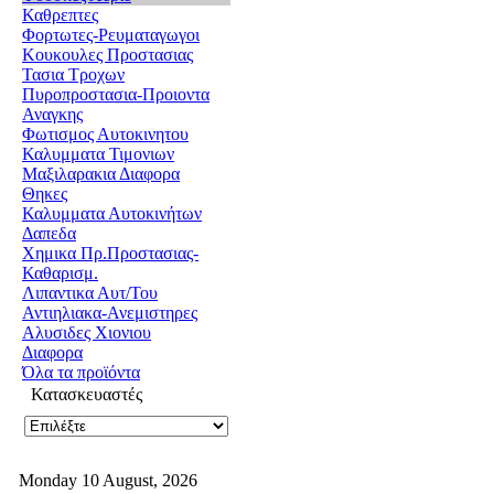
Καθρεπτες
Φορτωτες-Ρευματαγωγοι
Κουκουλες Προστασιας
Τασια Τροχων
Πυροπροστασια-Προιοντα
Αναγκης
Φωτισμος Αυτοκινητου
Καλυμματα Τιμονιων
Μαξιλαρακια Διαφορα
Θηκες
Καλυμματα Αυτοκινήτων
Δαπεδα
Χημικα Πρ.Προστασιας-
Καθαρισμ.
Λιπαντικα Αυτ/Του
Αντιηλιακα-Ανεμιστηρες
Αλυσιδες Χιονιου
Διαφορα
Όλα τα προϊόντα
Κατασκευαστές
Monday 10 August, 2026