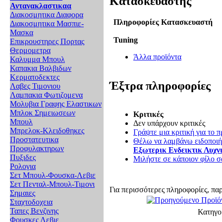
Κατασκευαστής
Αντανακλαστικαα
Διακοσμητικα Διαφορα
Πληροφορίες Κατασκευαστή
Διακοσμητικα Μασπιε-
Μασκα
Tuning
Επικρουστηρες Πορτας
Θερμομετρα
Άλλα προϊόντα
Καλυμμα Μπουλ
Καπακια Βαλβιδων
Κερματοδεκτες
Έξτρα πληροφορίες
Λαβες Τιμονιου
Λαμπακια Φωτιζομενα
Μολυβια Γραφης Ελαστικων
Μπλοκ Σημειωσεων
Κριτικές
Μπουλ
Δεν υπάρχουν κριτικές
Μπρελοκ-Κλειδοθηκες
Γράψτε μια κριτική για το π
Προστατευτικα
Θέλω να λαμβάνω ειδοποιήσ
Προφυλακτηρων
Εξωτερικ Ενδεικτικ Λυχ
Πυξιδες
Μιλήστε σε κάποιον φίλο σα
Ρολογια
Σετ Μπουλ-Φουσκα-Λεβιε
Σετ Πενταλ-Μπουλ-Τιμονι
Για περισσότερες πληροφορίες, πα
Σημαιες
Σταχτοδοχεια
Ταπες Βενζινης
Κατηγο
Φουσκες Λεβιε