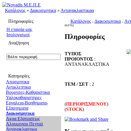
Κατάλογος
»
Διακοσμητικα
»
Αντανακλαστικαα
Πληροφορίες
Κατάλογος
Διακοσμητικα
Αντ
»
»
66478)]
H εταιρία μας
Ισολογισμοί
Πληροφορίες
Αναζήτηση
ΤΥΠΟΣ
ΠΡΟΙΟΝΤΟΣ
:
ΑΝΤΑΝΑΚΛΑΣΤΙΚΑ
Κατηγορίες
Αποσμητικα
ΤΕΜ / ΣΕΤ
: 2
Αντικλεπτικα
Βουρτσες-Καθαριστικα
Υαλοκαθαριστηρες
Εργαλεια-Βοηθηματα-
(
ΠΕΡΙΟΡΙΣΜΕΝΟΥ
)
Εξαρτηματα
(
STOCK
)
Διακοσμητικα
Ακρα Εξατμισεως
Αλουμινιου Πενταλ
Αντανακλαστικα