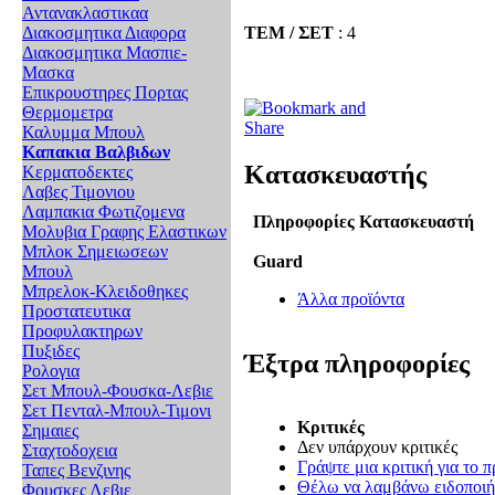
Αντανακλαστικαα
ΤΕΜ / ΣΕΤ
: 4
Διακοσμητικα Διαφορα
Διακοσμητικα Μασπιε-
Μασκα
Επικρουστηρες Πορτας
Θερμομετρα
Καλυμμα Μπουλ
Καπακια Βαλβιδων
Κατασκευαστής
Κερματοδεκτες
Λαβες Τιμονιου
Λαμπακια Φωτιζομενα
Πληροφορίες Κατασκευαστή
Μολυβια Γραφης Ελαστικων
Μπλοκ Σημειωσεων
Guard
Μπουλ
Μπρελοκ-Κλειδοθηκες
Άλλα προϊόντα
Προστατευτικα
Προφυλακτηρων
Πυξιδες
Έξτρα πληροφορίες
Ρολογια
Σετ Μπουλ-Φουσκα-Λεβιε
Σετ Πενταλ-Μπουλ-Τιμονι
Κριτικές
Σημαιες
Δεν υπάρχουν κριτικές
Σταχτοδοχεια
Γράψτε μια κριτική για το π
Ταπες Βενζινης
Θέλω να λαμβάνω ειδοποιήσ
Φουσκες Λεβιε