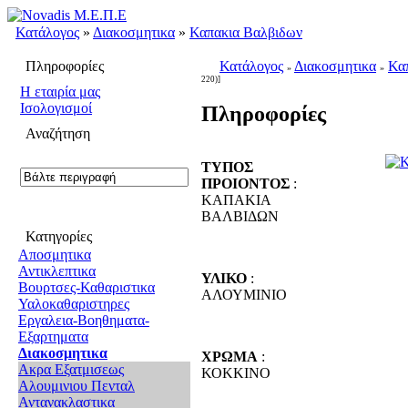
Κατάλογος
»
Διακοσμητικα
»
Καπακια Βαλβιδων
Πληροφορίες
Κατάλογος
Διακοσμητικα
Κα
»
»
220)]
H εταιρία μας
Ισολογισμοί
Πληροφορίες
Αναζήτηση
ΤΥΠΟΣ
ΠΡΟΙΟΝΤΟΣ
:
ΚΑΠΑΚΙΑ
ΒΑΛΒΙΔΩΝ
Κατηγορίες
Αποσμητικα
Αντικλεπτικα
ΥΛΙΚΟ
:
Βουρτσες-Καθαριστικα
ΑΛΟΥΜΙΝΙΟ
Υαλοκαθαριστηρες
Εργαλεια-Βοηθηματα-
Εξαρτηματα
Διακοσμητικα
ΧΡΩΜΑ
:
Ακρα Εξατμισεως
ΚΟΚΚΙΝΟ
Αλουμινιου Πενταλ
Αντανακλαστικα