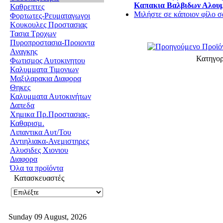
Καπακια Βαλβιδων Αλουμ
Καθρεπτες
Μιλήστε σε κάποιον φίλο σα
Φορτωτες-Ρευματαγωγοι
Κουκουλες Προστασιας
Τασια Τροχων
Πυροπροστασια-Προιοντα
Αναγκης
Κατηγο
Φωτισμος Αυτοκινητου
Καλυμματα Τιμονιων
Μαξιλαρακια Διαφορα
Θηκες
Καλυμματα Αυτοκινήτων
Δαπεδα
Χημικα Πρ.Προστασιας-
Καθαρισμ.
Λιπαντικα Αυτ/Του
Αντιηλιακα-Ανεμιστηρες
Αλυσιδες Χιονιου
Διαφορα
Όλα τα προϊόντα
Κατασκευαστές
Sunday 09 August, 2026