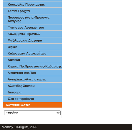
Κουκουλες Προστασιας
Τασια Τροχων
Πυροπροστασια-Προιοντα
Αναγκης
Φωτισμος Αυτοκινητου
Καλυμματα Τιμονιων
Μαξιλαρακια Διαφορα
Θηκες
Καλυμματα Αυτοκινήτων
Δαπεδα
Χημικα Πρ.Προστασιας-Καθαρισμ.
Λιπαντικα Αυτ/Του
Αντιηλιακα-Ανεμιστηρες
Αλυσιδες Χιονιου
Διαφορα
Όλα τα προϊόντα
Κατασκευαστές
Monday 10 August, 2026