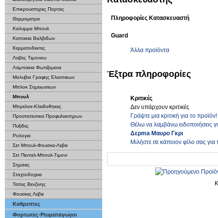
Επικρουστηρες Πορτας
Πληροφορίες Κατασκευαστή
Θερμομετρα
Καλυμμα Μπουλ
Guard
Καπακια Βαλβιδων
Κερματοδεκτες
Άλλα προϊόντα
Λαβες Τιμονιου
Λαμπακια Φωτιζομενα
Έξτρα πληροφορίες
Μολυβια Γραφης Ελαστικων
Μπλοκ Σημειωσεων
Μπουλ
Κριτικές
Δεν υπάρχουν κριτικές
Μπρελοκ-Κλειδοθηκες
Γράψτε μια κριτική για το προϊόν!
Προστατευτικα Προφυλακτηρων
Θέλω να λαμβάνω ειδοποιήσεις γ
Πυξιδες
Δερma Μαυρο Γκρι
Ρολογια
Μιλήστε σε κάποιον φίλο σας για 
Σετ Μπουλ-Φουσκα-Λεβιε
Σετ Πενταλ-Μπουλ-Τιμονι
Σημαιες
Σταχτοδοχεια
Κ
Ταπες Βενζινης
Φουσκες Λεβιε
Καθρεπτες
Φορτωτες-Ρευματαγωγοι