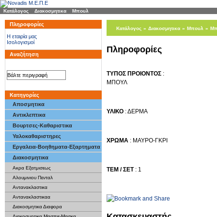
Κατάλογος
»
Διακοσμητικα
»
Μπουλ
Πληροφορίες
Κατάλογος
»
Διακοσμητικα
»
Μπουλ
»
Μπ
H εταιρία μας
Ισολογισμοί
Πληροφορίες
Αναζήτηση
ΤΥΠΟΣ ΠΡΟΙΟΝΤΟΣ
:
ΜΠΟΥΛ
Κατηγορίες
Αποσμητικα
ΥΛΙΚΟ
: ΔΕΡΜΑ
Αντικλεπτικα
Βουρτσες-Καθαριστικα
Υαλοκαθαριστηρες
ΧΡΩΜΑ
: ΜΑΥΡΟ-ΓΚΡΙ
Εργαλεια-Βοηθηματα-Εξαρτηματα
Διακοσμητικα
Ακρα Εξατμισεως
ΤΕΜ / ΣΕΤ
: 1
Αλουμινιου Πενταλ
Αντανακλαστικα
Αντανακλαστικαα
Διακοσμητικα Διαφορα
Κατασκευαστής
Διακοσμητικα Μασπιε-Μασκα