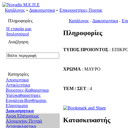
Κατάλογος
»
Διακοσμητικα
»
Επικρουστηρες Πορτας
Πληροφορίες
Κατάλογος
Διακοσμητικα
Επ
»
»
H εταιρία μας
Πληροφορίες
Ισολογισμοί
Αναζήτηση
ΤΥΠΟΣ ΠΡΟΙΟΝΤΟΣ
: ΕΠΙΚΡ
ΧΡΩΜΑ
: ΜΑΥΡΟ
Κατηγορίες
Αποσμητικα
Αντικλεπτικα
ΤΕΜ / ΣΕΤ
: 4
Βουρτσες-Καθαριστικα
Υαλοκαθαριστηρες
Εργαλεια-Βοηθηματα-
Εξαρτηματα
Διακοσμητικα
Ακρα Εξατμισεως
Κατασκευαστής
Αλουμινιου Πενταλ
Αντανακλαστικα