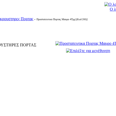
Ο λ
ικρουστηρες Πορτας
»
Προστατευτικα Πορτας Μαυρο 4Τμχ
[(Κωδ 200)]
ΟΥΣΤΗΡΕΣ ΠΟΡΤΑΣ