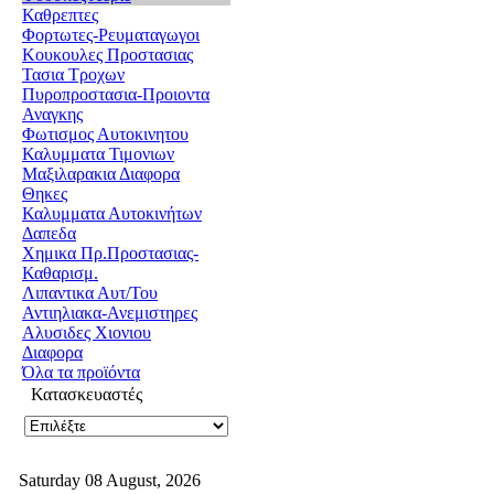
Καθρεπτες
Φορτωτες-Ρευματαγωγοι
Κουκουλες Προστασιας
Τασια Τροχων
Πυροπροστασια-Προιοντα
Αναγκης
Φωτισμος Αυτοκινητου
Καλυμματα Τιμονιων
Μαξιλαρακια Διαφορα
Θηκες
Καλυμματα Αυτοκινήτων
Δαπεδα
Χημικα Πρ.Προστασιας-
Καθαρισμ.
Λιπαντικα Αυτ/Του
Αντιηλιακα-Ανεμιστηρες
Αλυσιδες Χιονιου
Διαφορα
Όλα τα προϊόντα
Κατασκευαστές
Saturday 08 August, 2026