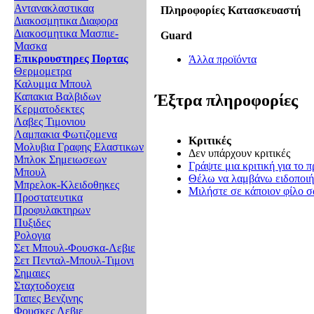
Αντανακλαστικαα
Πληροφορίες Κατασκευαστή
Διακοσμητικα Διαφορα
Διακοσμητικα Μασπιε-
Guard
Μασκα
Επικρουστηρες Πορτας
Άλλα προϊόντα
Θερμομετρα
Καλυμμα Μπουλ
Καπακια Βαλβιδων
Έξτρα πληροφορίες
Κερματοδεκτες
Λαβες Τιμονιου
Λαμπακια Φωτιζομενα
Κριτικές
Μολυβια Γραφης Ελαστικων
Δεν υπάρχουν κριτικές
Μπλοκ Σημειωσεων
Γράψτε μια κριτική για το π
Μπουλ
Θέλω να λαμβάνω ειδοποιήσ
Μπρελοκ-Κλειδοθηκες
Μιλήστε σε κάποιον φίλο σα
Προστατευτικα
Προφυλακτηρων
Πυξιδες
Ρολογια
Σετ Μπουλ-Φουσκα-Λεβιε
Σετ Πενταλ-Μπουλ-Τιμονι
Σημαιες
Σταχτοδοχεια
Ταπες Βενζινης
Φουσκες Λεβιε