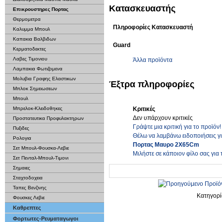
Κατασκευαστής
Επικρουστηρες Πορτας
Θερμομετρα
Πληροφορίες Κατασκευαστή
Καλυμμα Μπουλ
Καπακια Βαλβιδων
Guard
Κερματοδεκτες
Λαβες Τιμονιου
Άλλα προϊόντα
Λαμπακια Φωτιζομενα
Μολυβια Γραφης Ελαστικων
Έξτρα πληροφορίες
Μπλοκ Σημειωσεων
Μπουλ
Κριτικές
Μπρελοκ-Κλειδοθηκες
Δεν υπάρχουν κριτικές
Προστατευτικα Προφυλακτηρων
Γράψτε μια κριτική για το προϊόν!
Πυξιδες
Θέλω να λαμβάνω ειδοποιήσεις γ
Ρολογια
Πορτας Μαυρο 2Χ65Cm
Σετ Μπουλ-Φουσκα-Λεβιε
Μιλήστε σε κάποιον φίλο σας για 
Σετ Πενταλ-Μπουλ-Τιμονι
Σημαιες
Σταχτοδοχεια
Ταπες Βενζινης
Κατηγορ
Φουσκες Λεβιε
Καθρεπτες
Φορτωτες-Ρευματαγωγοι