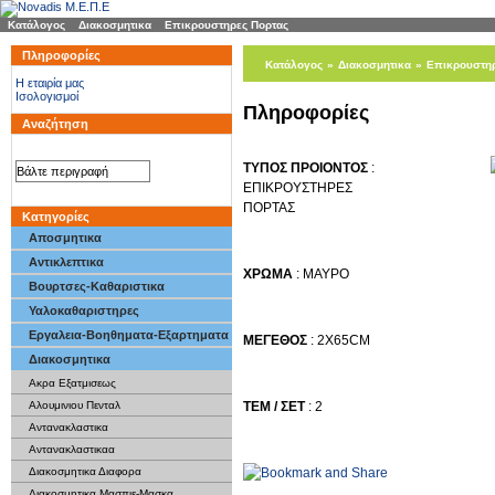
Κατάλογος
»
Διακοσμητικα
»
Επικρουστηρες Πορτας
Πληροφορίες
Κατάλογος
»
Διακοσμητικα
»
Επικρουστηρ
H εταιρία μας
Ισολογισμοί
Πληροφορίες
Αναζήτηση
ΤΥΠΟΣ ΠΡΟΙΟΝΤΟΣ
:
ΕΠΙΚΡΟΥΣΤΗΡΕΣ
ΠΟΡΤΑΣ
Κατηγορίες
Αποσμητικα
Αντικλεπτικα
ΧΡΩΜΑ
: ΜΑΥΡΟ
Βουρτσες-Καθαριστικα
Υαλοκαθαριστηρες
Εργαλεια-Βοηθηματα-Εξαρτηματα
ΜΕΓΕΘΟΣ
: 2Χ65CM
Διακοσμητικα
Ακρα Εξατμισεως
ΤΕΜ / ΣΕΤ
: 2
Αλουμινιου Πενταλ
Αντανακλαστικα
Αντανακλαστικαα
Διακοσμητικα Διαφορα
Διακοσμητικα Μασπιε-Μασκα