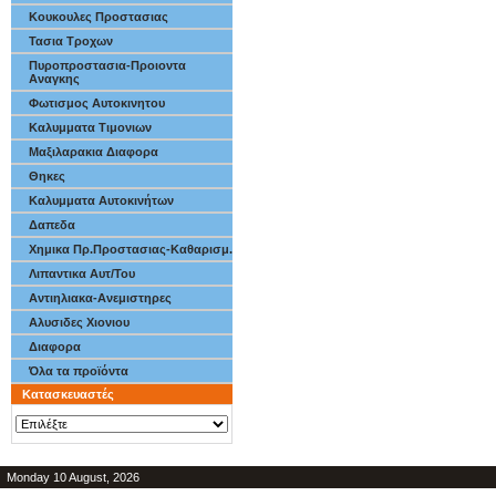
Κουκουλες Προστασιας
Τασια Τροχων
Πυροπροστασια-Προιοντα
Αναγκης
Φωτισμος Αυτοκινητου
Καλυμματα Τιμονιων
Μαξιλαρακια Διαφορα
Θηκες
Καλυμματα Αυτοκινήτων
Δαπεδα
Χημικα Πρ.Προστασιας-Καθαρισμ.
Λιπαντικα Αυτ/Του
Αντιηλιακα-Ανεμιστηρες
Αλυσιδες Χιονιου
Διαφορα
Όλα τα προϊόντα
Κατασκευαστές
Monday 10 August, 2026